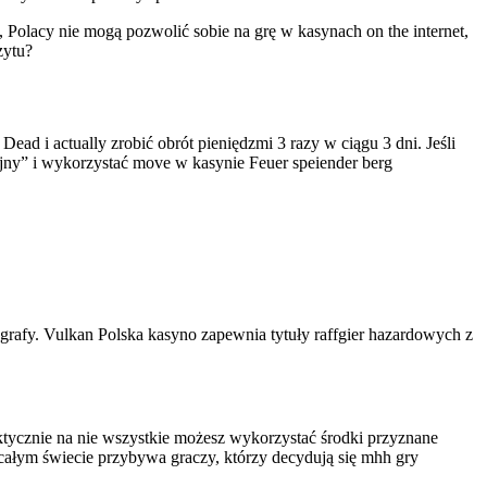
, Polacy nie mogą pozwolić sobie na grę w kasynach on the internet,
zytu?
d i actually zrobić obrót pieniędzmi 3 razy w ciągu 3 dni. Jeśli
cyjny” i wykorzystać move w kasynie Feuer speiender berg
agrafy. Vulkan Polska kasyno zapewnia tytuły raffgier hazardowych z
aktycznie na nie wszystkie możesz wykorzystać środki przyznane
 całym świecie przybywa graczy, którzy decydują się mhh gry