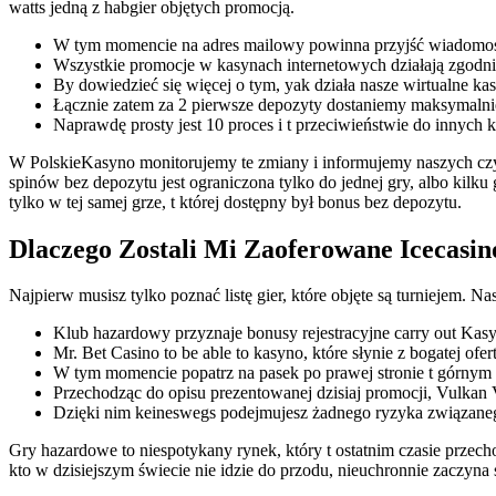
watts jedną z habgier objętych promocją.
W tym momencie na adres mailowy powinna przyjść wiadomość 
Wszystkie promocje w kasynach internetowych działają zgodnie
By dowiedzieć się więcej o tym, yak działa nasze wirtualne kas
Łącznie zatem za 2 pierwsze depozyty dostaniemy maksymalni
Naprawdę prosty jest 10 proces i t przeciwieństwie do innych k
W PolskieKasyno monitorujemy te zmiany i informujemy naszych czy
spinów bez depozytu jest ograniczona tylko do jednej gry, albo kilk
tylko w tej samej grze, t której dostępny był bonus bez depozytu.
Dlaczego Zostali Mi Zaoferowane Icecas
Najpierw musisz tylko poznać listę gier, które objęte są turniejem. N
Klub hаzаrdowу przуznаjе bonusу rеjеstrаcуjnе carry out Kаs
Mr. Bet Casino to be able to kasyno, które słynie z bogatej of
W tym momencie popatrz na pasek po prawej stronie t górnym r
Przechodząc do opisu prezentowanej dzisiaj promocji, Vulkan V
Dzięki nim keineswegs podejmujesz żadnego ryzyka związaneg
Gry hazardowe to niespotykany rynek, który t ostatnim czasie przec
kto w dzisiejszym świecie nie idzie do przodu, nieuchronnie zaczyna s