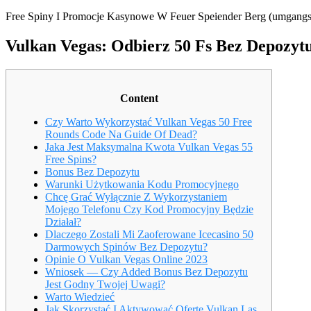
Free Spiny I Promocje Kasynowe W Feuer Speiender Berg (umgangs
Vulkan Vegas: Odbierz 50 Fs Bez Depozytu
Content
Czy Warto Wykorzystać Vulkan Vegas 50 Free
Rounds Code Na Guide Of Dead?
Jaka Jest Maksymalna Kwota Vulkan Vegas 55
Free Spins?
Bonus Bez Depozytu
Warunki Użytkowania Kodu Promocyjnego
Chcę Grać Wyłącznie Z Wykorzystaniem
Mojego Telefonu Czy Kod Promocyjny Będzie
Działał?
Dlaczego Zostali Mi Zaoferowane Icecasino 50
Darmowych Spinów Bez Depozytu?
Opinie O Vulkan Vegas Online 2023
Wniosek — Czy Added Bonus Bez Depozytu
Jest Godny Twojej Uwagi?
Warto Wiedzieć
Jak Skorzystać I Aktywować Ofertę Vulkan Las