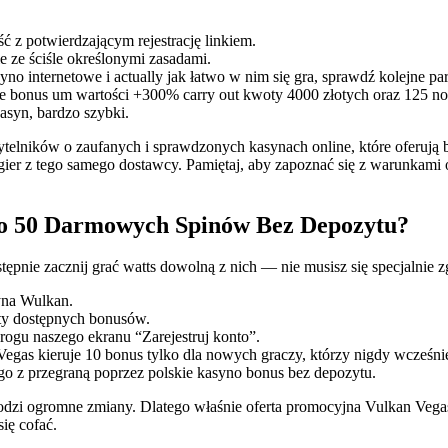
z potwierdzającym rejestrację linkiem.
 ze ściśle określonymi zasadami.
yno internetowe i actually jak łatwo w nim się gra, sprawdź kolejne par
e bonus um wartości +300% carry out kwoty 4000 złotych oraz 125 no
asyn, bardzo szybki.
telników o zaufanych i sprawdzonych kasynach online, które oferują
u gier z tego samego dostawcy. Pamiętaj, aby zapoznać się z warunkam
ino 50 Darmowych Spinów Bez Depozytu?
astępnie zacznij grać watts dowolną z nich — nie musisz się specjalnie 
уnа Wulkаn.
erty dostępnych bonusów.
ogu naszego ekranu “Zarejestruj konto”.
egas kieruje 10 bonus tylko dla nowych graczy, którzy nigdy wcześniej
o z przegraną poprzez polskie kasyno bonus bez depozytu.
hodzi ogromne zmiany. Dlatego właśnie oferta promocyjna Vulkan Vega
ię cofać.