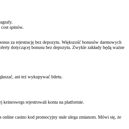
agrafy.
 cost spinów.
 bonus za rejestrację bez depozytu. Większość bonusów darmowych
i oferty dotyczącej bonusu bez depozytu. Zwykle zakłady będą ważne
zgłaszać, ani też wykupywać biletu.
 keineswegs rejestrowali konta na platformie.
s online casino kod promocyjny stale ulega zmianom. Mówi się, że