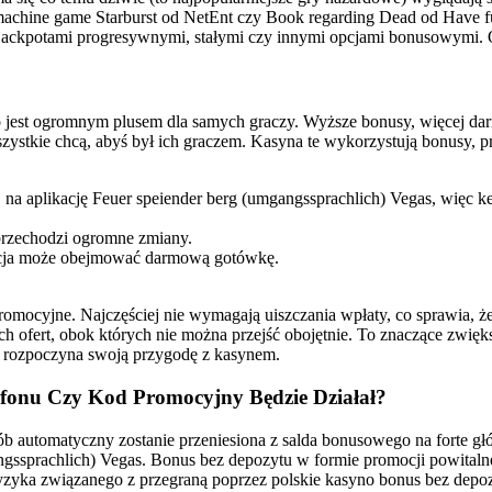
achine game Starburst od NetEnt czy Book regarding Dead od Have fun
 jackpotami progresywnymi, stałymi czy innymi opcjami bonusowymi. O
 co jest ogromnym plusem dla samych graczy. Wyższe bonusy, więcej d
ystkie chcą, abyś był ich graczem. Kasyna te wykorzystują bonusy, pr
, na aplikację Feuer speiender berg (umgangssprachlich) Vegas, wię
 przechodzi ogromne zmiany.
mocja może obejmować darmową gotówkę.
omocyjne. Najczęściej nie wymagają uiszczania wpłaty, co sprawia, że 
h ofert, obok których nie można przejść obojętnie. To znaczące zwięk
o rozpoczyna swoją przygodę z kasynem.
fonu Czy Kod Promocyjny Będzie Działał?
b automatyczny zostanie przeniesiona z salda bonusowego na forte gł
ssprachlich) Vegas. Bonus bez depozytu w formie promocji powitalnej 
zyka związanego z przegraną poprzez polskie kasyno bonus bez depozy